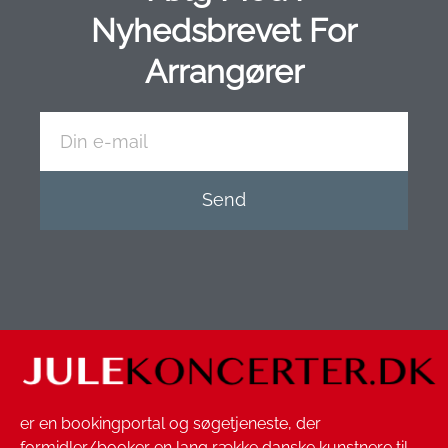
Nyhedsbrevet For
Arrangører
Send
er en bookingportal og søgetjeneste, der
formidler/booker en lang række danske kunstnere til