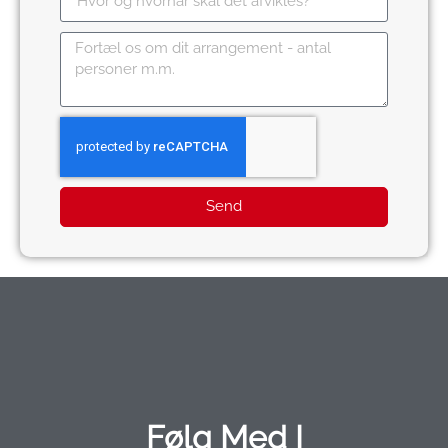
Send
Følg Med I